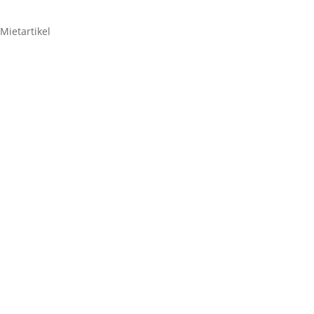
Mietartikel
Sachtler Pedestal C1
59,50
€
Sachtler
Pedestal
C1
Zum Anfragenkorb hinzufügen
Menge