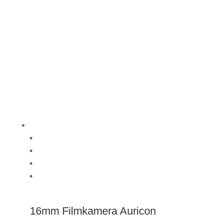
Halloween
Sichtverkleidung
Absperrungen
Arbeitshilfen
Werkzeuge
Kabelmatten I Kabelbrücken
16mm Filmkamera Auricon