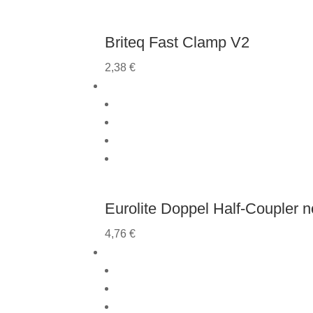
Briteq Fast Clamp V2
2,38
€
Eurolite Doppel Half-Coupler 
4,76
€