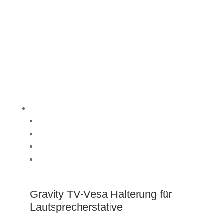
Liveregie
Rekorder
HDMI Schnittstellen
Verkabelung
Rednerpult
Gravity TV-Vesa Halterung für
Lautsprecherstative