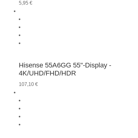
5,95
€
Hisense 55A6GG 55"-Display -
4K/UHD/FHD/HDR
107,10
€