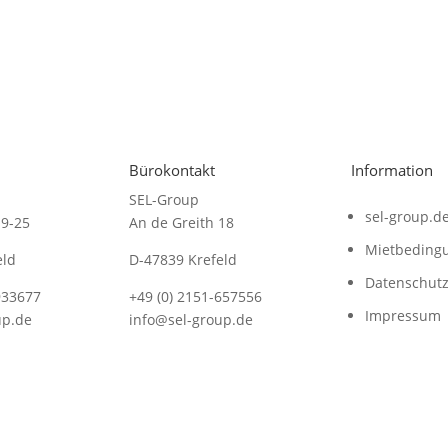
Bürokontakt
Information
SEL-Group
sel-group.d
19-25
An de Greith 18
Mietbeding
eld
D-47839 Krefeld
Datenschut
933677
+49 (0) 2151-657556
Impressum
up.de
info@sel-group.de