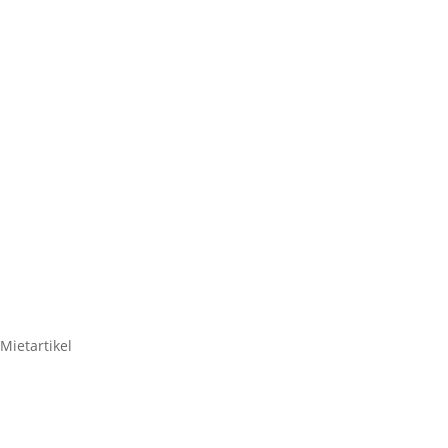
STATIV-
Manfrott
Mietartikel