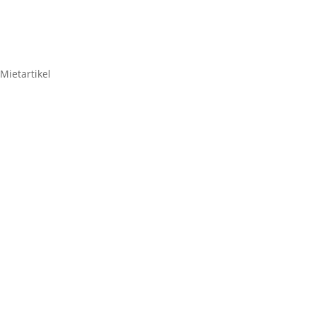
Mietartikel
Senseo1 beleuchtete
Kaffeemaschine im
Flightcase
59,50
€