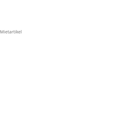
Mietartikel
Hama 3-fach Indoor-
Schukoverteiler – 30er –
Set
53,55
€
Hama