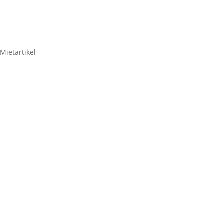
Mietartikel
DIYSEL 2-fach Outdoor-
Triblock Schukoverteiler,
15,0m.
5,95
€