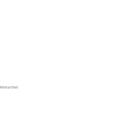
BASEPLAT
ORANG
Wentex Pipes & Drape
Mietartikel