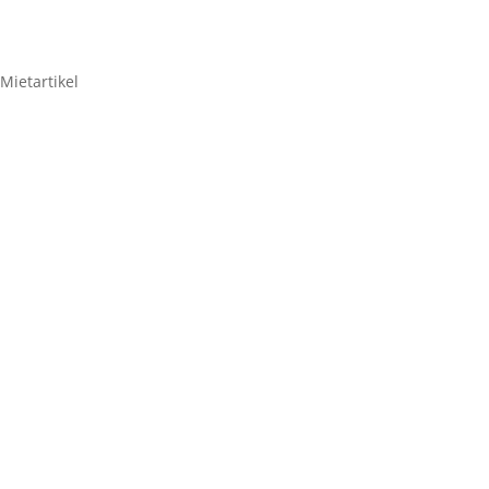
Mietartikel
SommerCable Speakon-
Multicore 50,0m.
23,80
€
SommerCable
Speakon-
Multicore