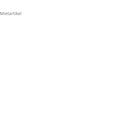
Mietartikel
Shure SM58
8,33
€
Shure
SM58
Menge
Zum Anfragenkorb hinzufügen