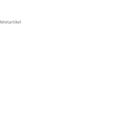
Mietartikel
Shure Handsender SLXD2
– Beta58A – J53
33,32
€
Shure
Handsender
SLXD2
Zum Anfragenkorb hinzufügen
-