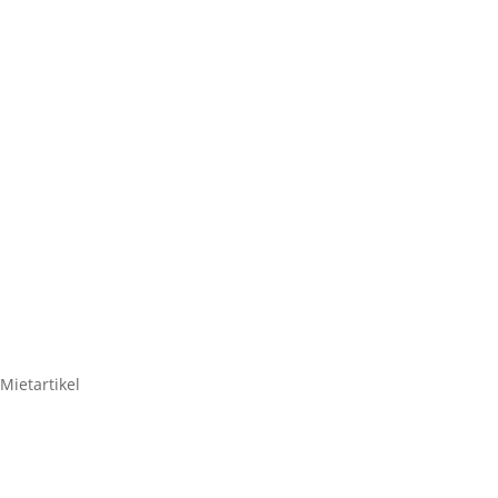
TASCHENS
– 
Sennheiser T
Mietartikel