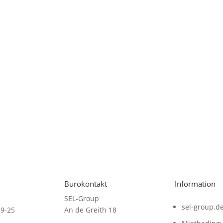
Bürokontakt
Information
SEL-Group
sel-group.d
19-25
An de Greith 18