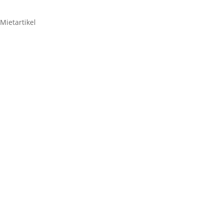
Mietartikel
Sennheiser E602
22,61
€
Sennheiser
E602
Menge
Zum Anfragenkorb hinzufügen