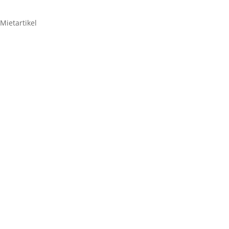
Mietartikel
Reportage Licht – Set
178,50
€
Reportage
Licht
-
Zum Anfragenkorb hinzufügen
Set
Menge