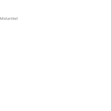
Mietartikel
Neewer RGB 1 LED
Videoleuchte – 2er-Set
53,55
€
Neewer
RGB
1
Zum Anfragenkorb hinzufügen
LED