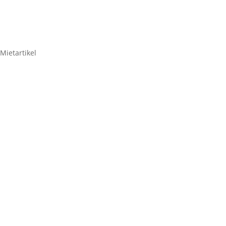
Mietartikel
Motorola GP-300
Handfunkgeräte – 3er Set
59,50
€
Motorola
GP-