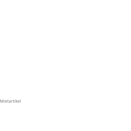
HANDS
KABEL
Mikrofon-Tasche 
Mietartikel