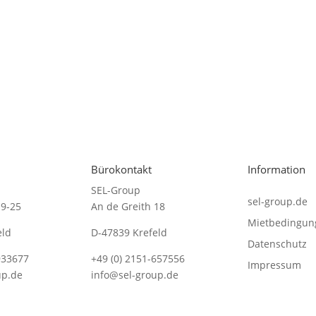
Bürokontakt
Information
SEL-Group
sel-group.de
19-25
An de Greith 18
Mietbedingun
eld
D-47839 Krefeld
Datenschutz
933677
+49 (0) 2151-657556
Impressum
up.de
info@sel-group.de