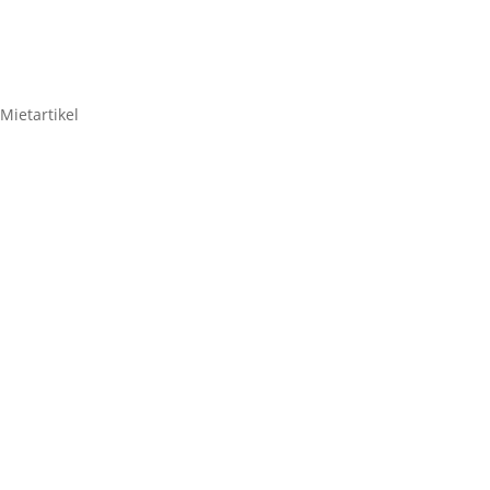
Mietartikel
Lenovo Thinkcentre
M920s Medien-& Mess-
PC – MR-01
95,20
€