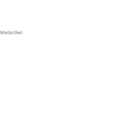
Mietartikel
Lasergaze-
Projektionsstoff 3,0m. x
3,0m.
59,50
€
Lasergaze-