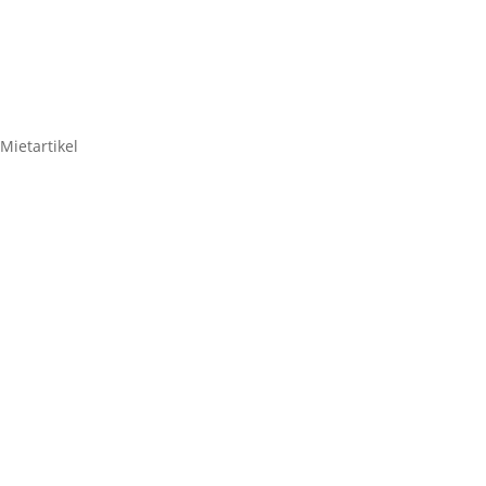
Mietartikel
Halloween Türklingel mit
Beleuchtung, Halloween-
Augäpfel für Spukhaus
11,90
€