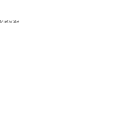
Mietartikel
Global Truss FD31 Würfel
2,38
€
Global
Truss
FD31
Zum Anfragenkorb hinzufügen
Würfel
Menge