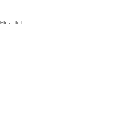
Mietartikel
DNP DS-RX1 HS
Fotodrucker
95,20
€
DNP
DS-
RX1