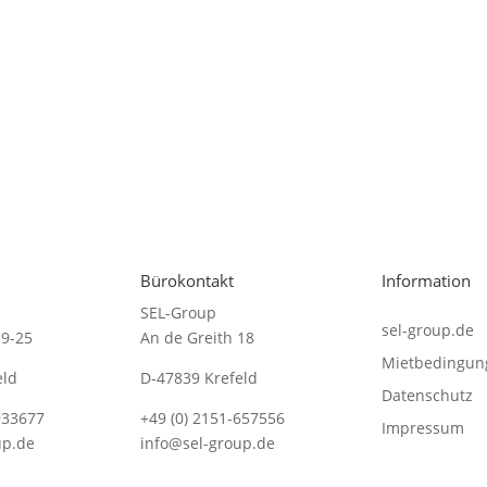
Bürokontakt
Information
SEL-Group
sel-group.de
19-25
An de Greith 18
Mietbedingun
eld
D-47839 Krefeld
Datenschutz
933677
+49 (0) 2151-657556
Impressum
up.de
info@sel-group.de