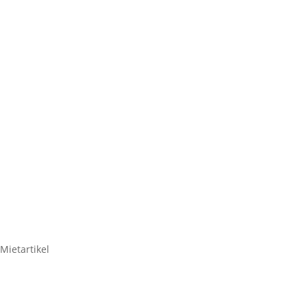
OUTDOO
SCHUKO
DIYSEL 3-fach Outd
Mietartikel