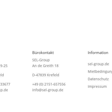
Bürokontakt
Information
SEL-Group
sel-group.de
19-25
An de Greith 18
Mietbedingun
eld
D-47839 Krefeld
Datenschutz
933677
+49 (0) 2151-657556
Impressum
up.de
info@sel-group.de