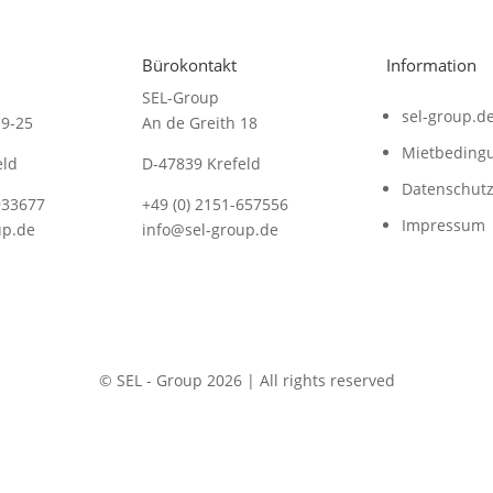
Bürokontakt
Information
SEL-Group
sel-group.d
19-25
An de Greith 18
Mietbeding
eld
D-47839 Krefeld
Datenschut
933677
+49 (0) 2151-657556
Impressum
up.de
info@sel-group.de
© SEL - Group 2026 | All rights reserved