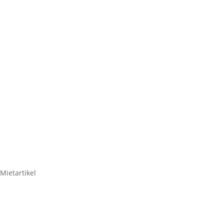
VIDEOK
Canon EOS-5 
Mietartikel