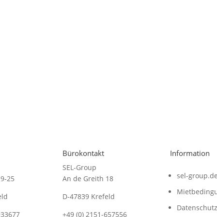
Bürokontakt
Information
SEL-Group
sel-group.d
19-25
An de Greith 18
Mietbeding
eld
D-47839 Krefeld
Datenschut
933677
+49 (0) 2151-657556