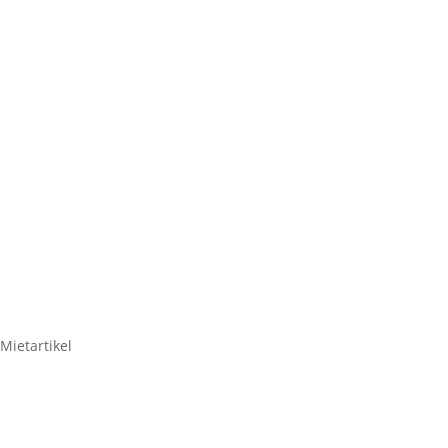
KALIBR
AZ Inst
Mietartikel