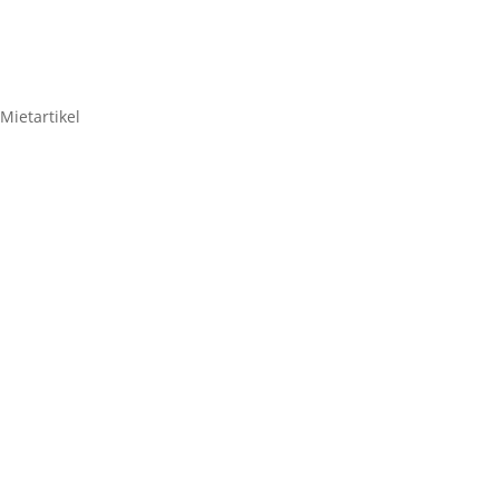
Mietartikel
ART DTI passiver
Isolation/Symmetrierer
9,52
€
ART
DTI